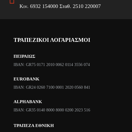
e
ή
σ
Κιν. 6932 154000 Σταθ. 2510 220007
w
ε
ό
a
ί
τ
s
ν
η
:
α
τ
ΤΡΑΠΕΖΙΚΟΙ ΛΟΓΑΡΙΑΣΜΟΙ
8
ι
α
0
:
5
ΠΕΙΡΑΙΩΣ
€
0
ΙΒΑΝ: GR75 0171 2010 0062 0114 3556 074
.
€
EUROBANK
.
IBAN: GR24 0260 7100 0001 2020 0560 841
ALPHABANK
IBAN: GR35 0140 8000 8000 0200 2023 516
ΤΡΑΠΕΖΑ ΕΘΝΙΚΗ