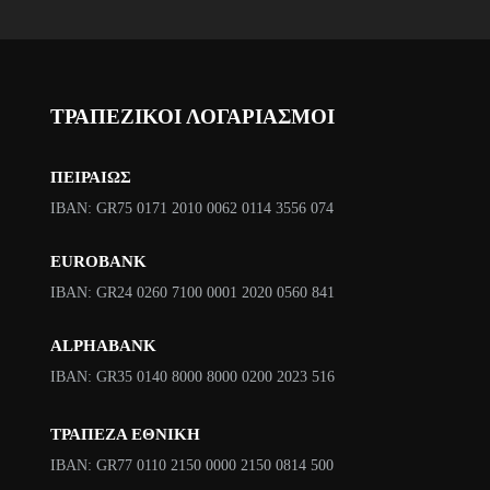
p
α
r
τ
i
ι
c
μ
ΤΡΑΠΕΖΙΚΟΙ ΛΟΓΑΡΙΑΣΜΟΙ
e
ή
w
ε
ΠΕΙΡΑΙΩΣ
a
ί
ΙΒΑΝ: GR75 0171 2010 0062 0114 3556 074
s
ν
:
α
EUROBANK
6
ι
IBAN: GR24 0260 7100 0001 2020 0560 841
5
:
4
ALPHABANK
€
5
IBAN: GR35 0140 8000 8000 0200 2023 516
.
€
ΤΡΑΠΕΖΑ ΕΘΝΙΚΗ
.
ΙΒΑΝ: GR77 0110 2150 0000 2150 0814 500