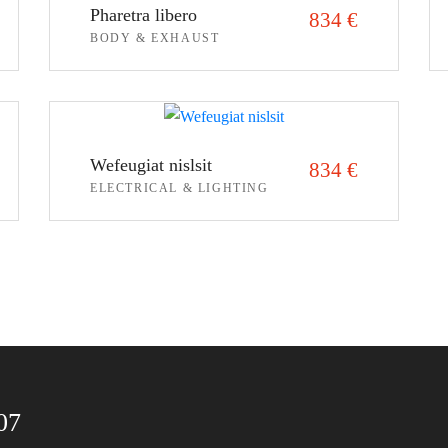
Pharetra libero
834
€
BODY & EXHAUST
ΠΡΟΣΘΉΚΗ ΣΤΟ ΚΑΛΆΘΙ
Wefeugiat nislsit
834
€
ELECTRICAL & LIGHTING
ΠΡΟΣΘΉΚΗ ΣΤΟ ΚΑΛΆΘΙ
07