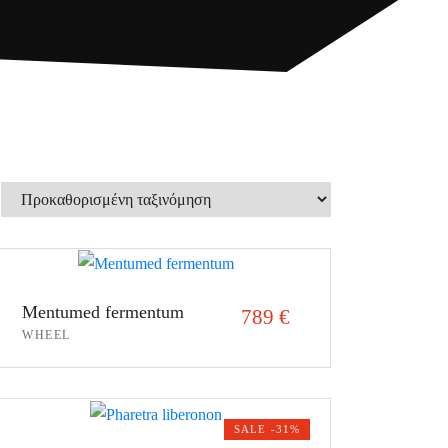
Mentumed fermentum
789
€
WHEEL
ΠΡΟΣΘΉΚΗ ΣΤΟ ΚΑΛΆΘΙ
SALE -31%