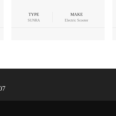
TYPE
MAKE
SUNRA
Electric Scooter
07