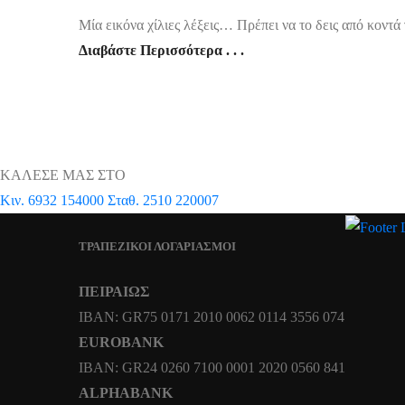
Mία εικόνα χίλιες λέξεις… Πρέπει να το δεις από κοντά γ
Διαβάστε Περισσότερα . . .
ΚΑΛΕΣΕ ΜΑΣ ΣΤΟ
Κιν. 6932 154000 Σταθ. 2510 220007
ΤΡΑΠΕΖΙΚΟΙ ΛΟΓΑΡΙΑΣΜΟΙ
ΠΕΙΡΑΙΩΣ
ΙΒΑΝ: GR75 0171 2010 0062 0114 3556 074
EUROBANK
IBAN: GR24 0260 7100 0001 2020 0560 841
ALPHABANK